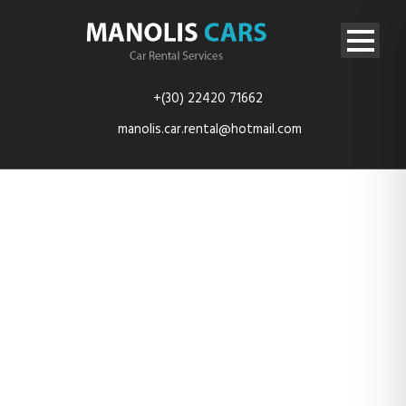
+(30) 22420 71662
manolis.car.rental@hotmail.com
icons & icon
boxes